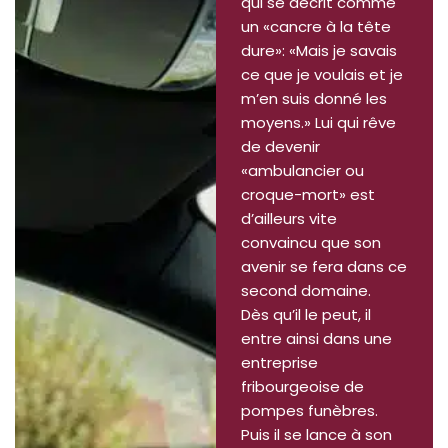
qui se décrit comme
un «cancre à la tête
dure»: «Mais je savais
ce que je voulais et je
m’en suis donné les
moyens.» Lui qui rêve
de devenir
«ambulancier ou
croque-mort» est
d’ailleurs vite
convaincu que son
avenir se fera dans ce
second domaine.
Dès qu’il le peut, il
entre ainsi dans une
entreprise
fribourgeoise de
pompes funèbres.
Puis il se lance à son