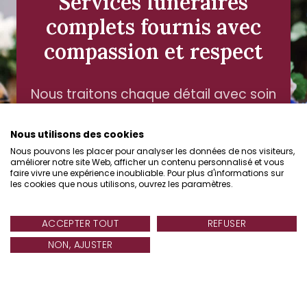
Services funéraires
complets fournis avec
compassion et respect
Nous traitons chaque détail avec soin
et empathie, en veillant à ce que
chaque service honore votre proche
Nous utilisons des cookies
avec dignité. Notre équipe est là pour
Nous pouvons les placer pour analyser les données de nos visiteurs,
améliorer notre site Web, afficher un contenu personnalisé et vous
vous guider et vous soutenir à
faire vivre une expérience inoubliable. Pour plus d'informations sur
chaque étape avec compréhension
les cookies que nous utilisons, ouvrez les paramètres.
et respect.
24/7
ACCEPTER TOUT
REFUSER
Deutsch
OPEN 
NON, AJUSTER
Français
DÉCOUVREZ NOS SERVICES